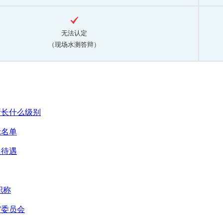
无法认定
（现场水测答辩）
所长什么级别
示名单
员待遇
职称
审委员会